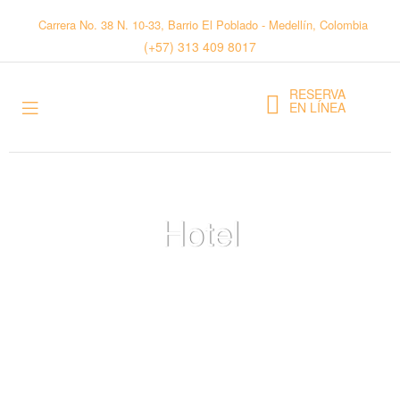
Carrera No. 38 N. 10-33, Barrio El Poblado - Medellín, Colombia
(+57) 313 409 8017
RESERVA
EN LÍNEA
Hotel
Inicio
>
>
Hotel